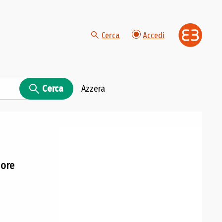
Cerca
Accedi
Cerca
Azzera
more