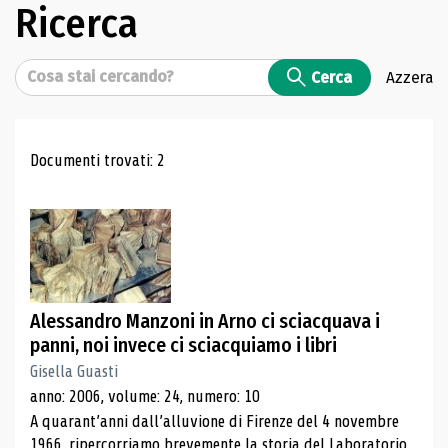
Ricerca
Cerca
Cerca
Azzera
Risultati di ricerca
Documenti trovati: 2
Alessandro Manzoni in Arno ci sciacquava i
panni, noi invece ci sciacquiamo i libri
Gisella Guasti
anno: 2006, volume: 24, numero: 10
A quarant’anni dall’alluvione di Firenze del 4 novembre
1966, ripercorriamo brevemente la storia del Laboratorio