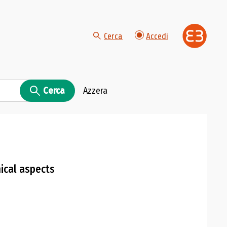
Cerca
Accedi
Cerca
Azzera
hical aspects