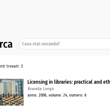
rca
Cerca
ultati di ricerca
ti trovati: 3
Licensing in libraries: practical and et
Brunella Longo
anno: 2006, volume: 24, numero: 6