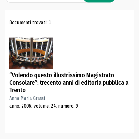
Risultati di ricerca
Documenti trovati: 1
“Volendo questo illustrissimo Magistrato
Consolare”: trecento anni di editoria pubblica a
Trento
Anna Maria Grassi
anno: 2006, volume: 24, numero: 9