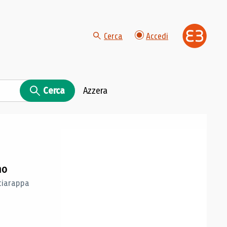
Cerca
Accedi
Cerca
Azzera
no
Sciarappa