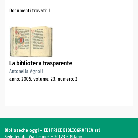
Risultati di ricerca
Documenti trovati: 1
La biblioteca trasparente
Antonella Agnoli
anno: 2005, volume: 23, numero: 2
Biblioteche oggi - EDITRICE BIBLIOGRAFICA srl
Sede legale: Via Lesmi 6 - 20123 - Milano