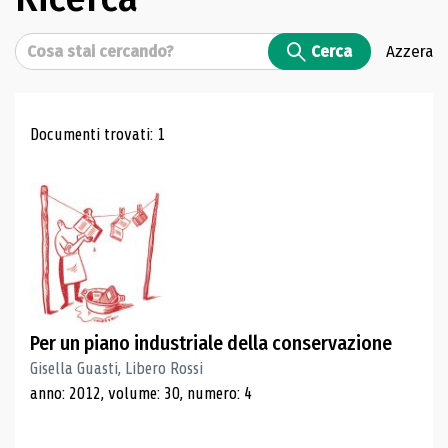
Cerca
Cerca
Azzera
Risultati di ricerca
Documenti trovati: 1
Per un piano industriale della conservazione
Gisella Guasti, Libero Rossi
anno: 2012, volume: 30, numero: 4