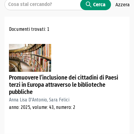
Cerca
Cerca
Azzera
Risultati di ricerca
Documenti trovati: 1
Promuovere l’inclusione dei cittadini di Paesi
terzi in Europa attraverso le biblioteche
pubbliche
Anna Lisa D'Antonio, Sara Felici
anno: 2025, volume: 43, numero: 2