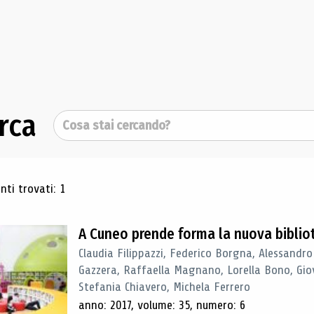
rca
Cerca
ultati di ricerca
ti trovati: 1
A Cuneo prende forma la nuova biblio
Claudia Filippazzi, Federico Borgna, Alessandro
Gazzera, Raffaella Magnano, Lorella Bono, Gio
Stefania Chiavero, Michela Ferrero
anno: 2017, volume: 35, numero: 6