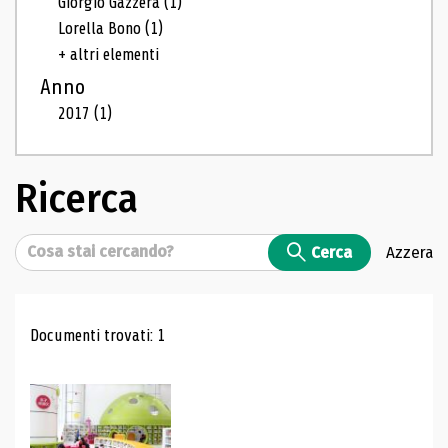
Giorgio Gazzera
(1)
Lorella Bono
(1)
+ altri elementi
Anno
2017
(1)
Ricerca
Cerca
Cerca
Azzera
Risultati di ricerca
Documenti trovati: 1