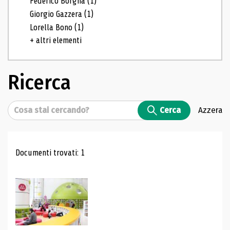
Federico Borgna
(1)
Giorgio Gazzera
(1)
Lorella Bono
(1)
+ altri elementi
Ricerca
Cerca
Cerca
Azzera
Risultati di ricerca
Documenti trovati: 1