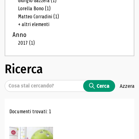
Giorgio Gazzera
(1)
Lorella Bono
(1)
Matteo Corradini
(1)
+ altri elementi
Anno
2017
(1)
Ricerca
Cerca
Cerca
Azzera
Risultati di ricerca
Documenti trovati: 1