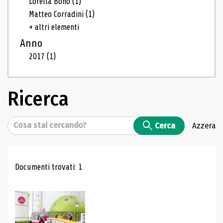
Lorella Bono
(1)
Matteo Corradini
(1)
+ altri elementi
Anno
2017
(1)
Ricerca
Cerca
Cerca
Azzera
Risultati di ricerca
Documenti trovati: 1