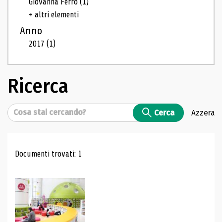
Giovanna Ferro
(1)
+ altri elementi
Anno
2017
(1)
Ricerca
Cerca
Cerca
Azzera
Risultati di ricerca
Documenti trovati: 1