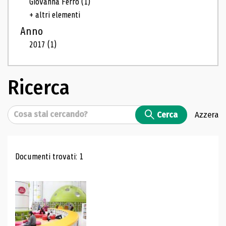
Giovanna Ferro
(1)
+ altri elementi
Anno
2017
(1)
Ricerca
Cerca
Cerca
Azzera
Risultati di ricerca
Documenti trovati: 1