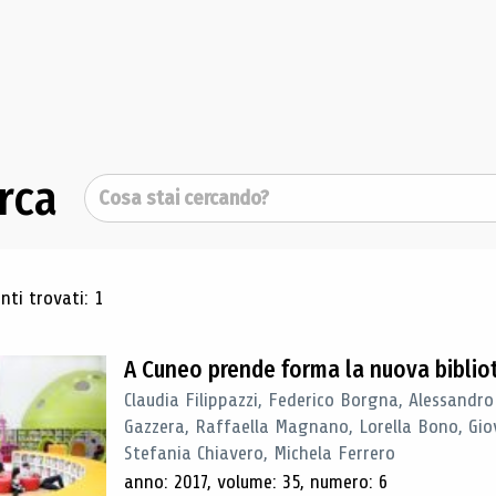
rca
Cerca
ultati di ricerca
ti trovati: 1
A Cuneo prende forma la nuova biblio
Claudia Filippazzi, Federico Borgna, Alessandro
Gazzera, Raffaella Magnano, Lorella Bono, Gio
Stefania Chiavero, Michela Ferrero
anno: 2017, volume: 35, numero: 6