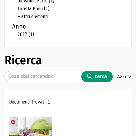
Giovanna Ferro
(1)
Lorella Bono
(1)
+ altri elementi
Anno
2017
(1)
Ricerca
Cerca
Cerca
Azzera
Risultati di ricerca
Documenti trovati: 1