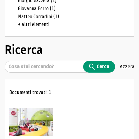
Giorgio Gazzera
(1)
Giovanna Ferro
(1)
Matteo Corradini
(1)
+ altri elementi
Ricerca
Cerca
Cerca
Azzera
Risultati di ricerca
Documenti trovati: 1