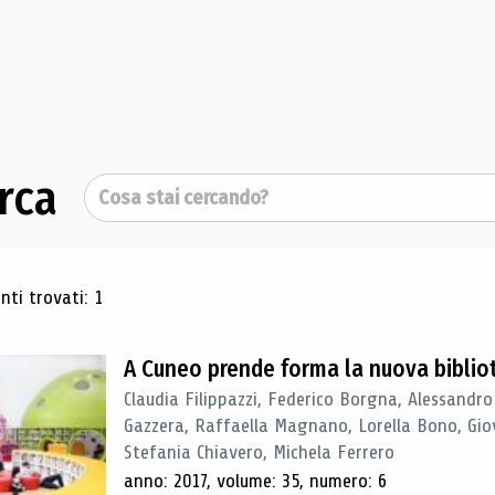
rca
Cerca
ultati di ricerca
ti trovati: 1
A Cuneo prende forma la nuova biblio
Claudia Filippazzi, Federico Borgna, Alessandro
Gazzera, Raffaella Magnano, Lorella Bono, Gio
Stefania Chiavero, Michela Ferrero
anno: 2017, volume: 35, numero: 6