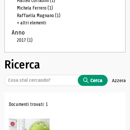
Matteo Corradini
(1)
Michela Ferrero
(1)
Raffaella Magnano
(1)
+ altri elementi
Anno
2017
(1)
Ricerca
Cerca
Cerca
Azzera
Risultati di ricerca
Documenti trovati: 1