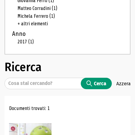
Giovanna Ferro
(1)
Matteo Corradini
(1)
Michela Ferrero
(1)
+ altri elementi
Anno
2017
(1)
Ricerca
Cerca
Cerca
Azzera
Risultati di ricerca
Documenti trovati: 1