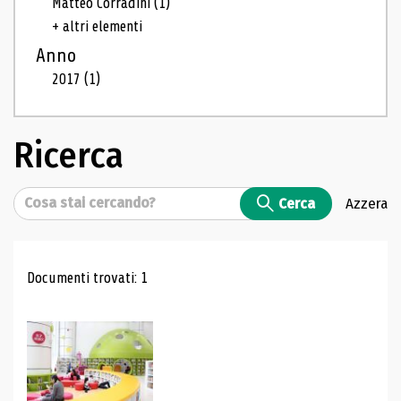
Matteo Corradini
(1)
+ altri elementi
Anno
2017
(1)
Ricerca
Cerca
Cerca
Azzera
Risultati di ricerca
Documenti trovati: 1