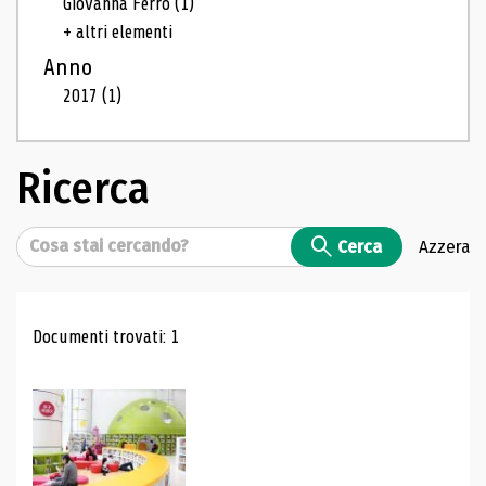
Giovanna Ferro
(1)
+ altri elementi
Anno
2017
(1)
Ricerca
Cerca
Cerca
Azzera
Risultati di ricerca
Documenti trovati: 1