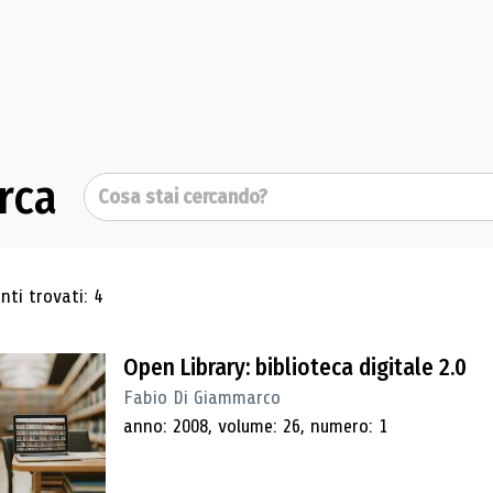
rca
Cerca
ultati di ricerca
ti trovati: 4
Open Library: biblioteca digitale 2.0
Fabio Di Giammarco
anno: 2008, volume: 26, numero: 1