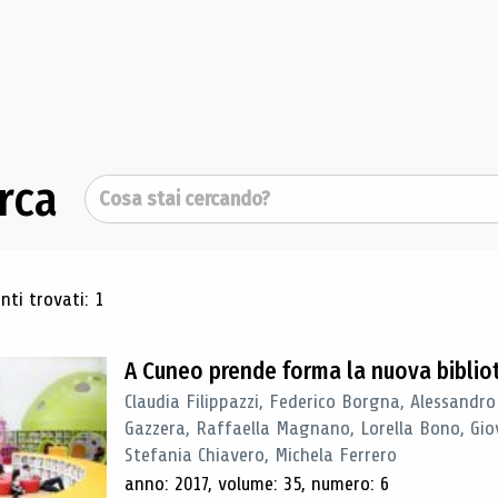
rca
Cerca
ultati di ricerca
ti trovati: 1
A Cuneo prende forma la nuova biblio
Claudia Filippazzi, Federico Borgna, Alessandro
Gazzera, Raffaella Magnano, Lorella Bono, Gio
Stefania Chiavero, Michela Ferrero
anno: 2017, volume: 35, numero: 6