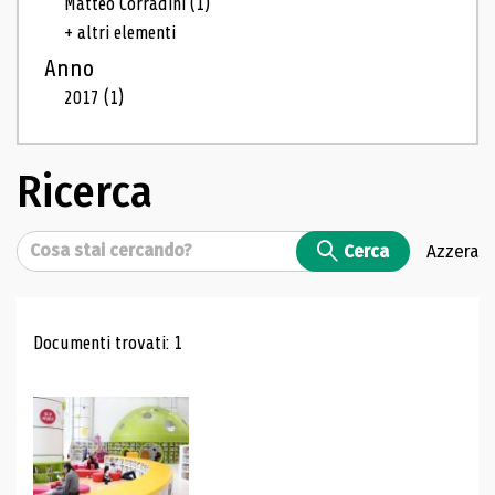
Matteo Corradini
(1)
+ altri elementi
Anno
2017
(1)
Ricerca
Cerca
Cerca
Azzera
Risultati di ricerca
Documenti trovati: 1