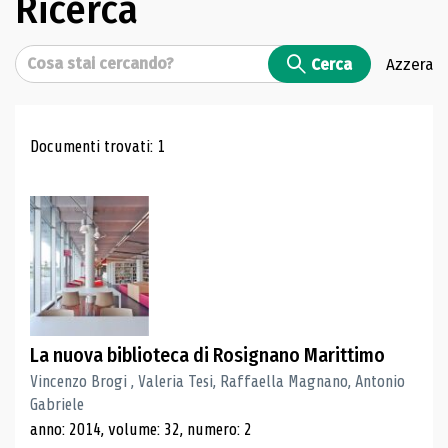
Ricerca
Cerca
Cerca
Azzera
Risultati di ricerca
Documenti trovati: 1
La nuova biblioteca di Rosignano Marittimo
Vincenzo Brogi , Valeria Tesi, Raffaella Magnano, Antonio
Gabriele
anno: 2014, volume: 32, numero: 2