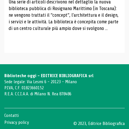
Una serie di articoli descrivono nel dettaglio la nuova
biblioteca pubblica di Rosignano Marittimo (in Toscana):
ne vengono trattati il ​​“concept”, l'architettura e il design,
i servizi e le attività. La biblioteca è concepita come parte
di un centro culturale più ampio dove si svolgono ...
Biblioteche oggi - EDITRICE BIBLIOGRAFICA srl
Sede legale: Via Lesmi 6 - 20123 - Milano
P.IVA, C.F. 01823660152
R.E.A. C.C.I.A.A. di Milano N. Rea 878486
Contatti
Privacy policy
© 2023, Editrice Bibliografica