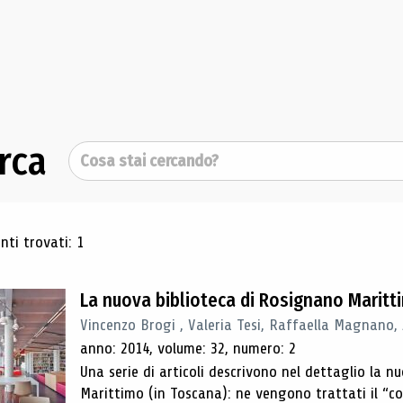
rca
Cerca
ultati di ricerca
ti trovati: 1
La nuova biblioteca di Rosignano Maritt
Vincenzo Brogi , Valeria Tesi, Raffaella Magnano,
anno: 2014, volume: 32, numero: 2
Una serie di articoli descrivono nel dettaglio la 
Marittimo (in Toscana): ne vengono trattati il ​​“con