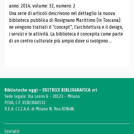
anno: 2014, volume: 32, numero: 2
Una serie di articoli descrivono nel dettaglio la nuova
biblioteca pubblica di Rosignano Marittimo (in Toscana):
ne vengono trattati il ​​“concept”, l'architettura e il design,
i servizi e le attività. La biblioteca è concepita come parte
di un centro culturale più ampio dove si svolgono ...
Biblioteche oggi - EDITRICE BIBLIOGRAFICA srl
Sede legale: Via Lesmi 6 - 20123 - Milano
P.IVA, C.F. 01823660152
R.E.A. C.C.I.A.A. di Milano N. Rea 878486
Contatti