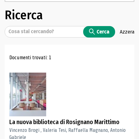
Ricerca
Cerca
Cerca
Azzera
Risultati di ricerca
Documenti trovati: 1
La nuova biblioteca di Rosignano Marittimo
Vincenzo Brogi , Valeria Tesi, Raffaella Magnano, Antonio
Gabriele