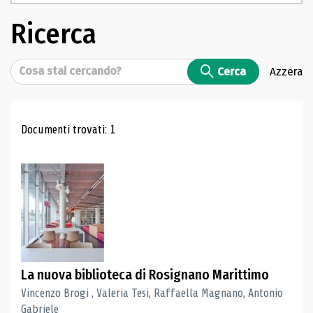
Ricerca
Cerca
Cerca
Azzera
Risultati di ricerca
Documenti trovati: 1
La nuova biblioteca di Rosignano Marittimo
Vincenzo Brogi , Valeria Tesi, Raffaella Magnano, Antonio
Gabriele