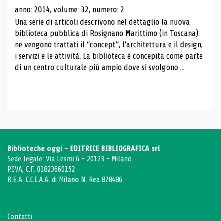
anno: 2014, volume: 32, numero: 2
Una serie di articoli descrivono nel dettaglio la nuova
biblioteca pubblica di Rosignano Marittimo (in Toscana):
ne vengono trattati il ​​“concept”, l'architettura e il design,
i servizi e le attività. La biblioteca è concepita come parte
di un centro culturale più ampio dove si svolgono ...
Biblioteche oggi - EDITRICE BIBLIOGRAFICA srl
Sede legale: Via Lesmi 6 - 20123 - Milano
P.IVA, C.F. 01823660152
R.E.A. C.C.I.A.A. di Milano N. Rea 878486
Contatti