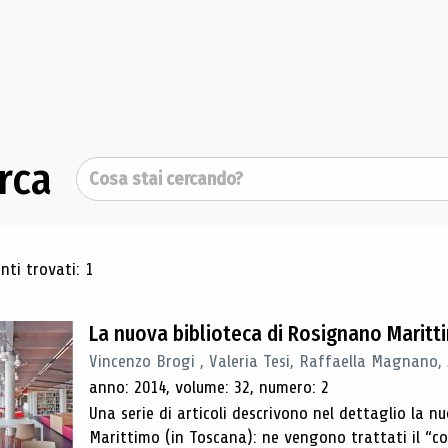
rca
Cerca
ultati di ricerca
ti trovati: 1
La nuova biblioteca di Rosignano Maritt
Vincenzo Brogi , Valeria Tesi, Raffaella Magnano,
anno: 2014, volume: 32, numero: 2
Una serie di articoli descrivono nel dettaglio la 
Marittimo (in Toscana): ne vengono trattati il ​​“con