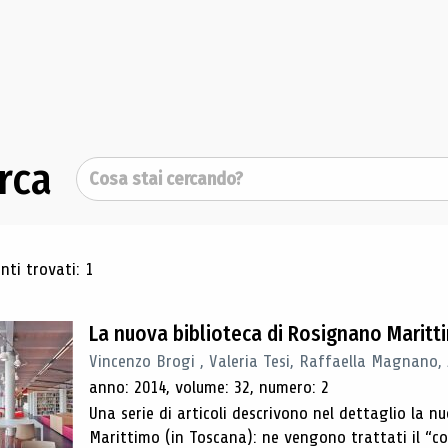
rca
Cerca
ultati di ricerca
ti trovati: 1
La nuova biblioteca di Rosignano Maritt
Vincenzo Brogi , Valeria Tesi, Raffaella Magnano,
anno: 2014, volume: 32, numero: 2
Una serie di articoli descrivono nel dettaglio la 
Marittimo (in Toscana): ne vengono trattati il ​​“con