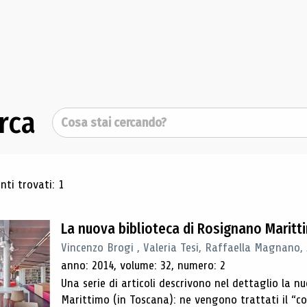
rca
Cerca
ultati di ricerca
ti trovati: 1
La nuova biblioteca di Rosignano Maritt
Vincenzo Brogi , Valeria Tesi, Raffaella Magnano,
anno: 2014, volume: 32, numero: 2
Una serie di articoli descrivono nel dettaglio la 
Marittimo (in Toscana): ne vengono trattati il ​​“con