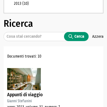
2013
(10)
Ricerca
Cerca
Cerca
Azzera
Risultati di ricerca
Documenti trovati: 10
Appunti di viaggio
Gianni Stefanini
anno: 2013, volume: 31, numero: 7