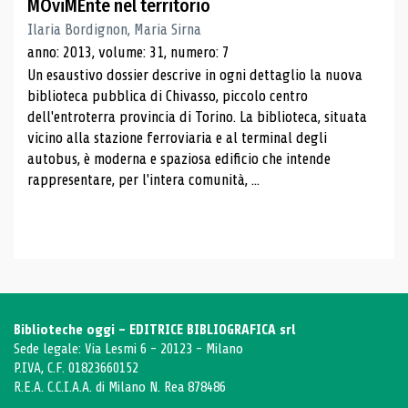
MOviMEnte nel territorio
Ilaria Bordignon, Maria Sirna
anno: 2013, volume: 31, numero: 7
Un esaustivo dossier descrive in ogni dettaglio la nuova
biblioteca pubblica di Chivasso, piccolo centro
dell'entroterra provincia di Torino. La biblioteca, situata
vicino alla stazione ferroviaria e al terminal degli
autobus, è moderna e spaziosa edificio che intende
rappresentare, per l'intera comunità, ...
Biblioteche oggi - EDITRICE BIBLIOGRAFICA srl
Sede legale: Via Lesmi 6 - 20123 - Milano
P.IVA, C.F. 01823660152
R.E.A. C.C.I.A.A. di Milano N. Rea 878486