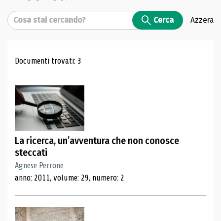
Cerca
Cerca
Azzera
Risultati di ricerca
Documenti trovati: 3
La ricerca, un’avventura che non conosce
steccati
Agnese Perrone
anno: 2011, volume: 29, numero: 2