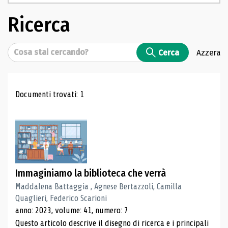
Ricerca
Cerca
Cerca
Azzera
Risultati di ricerca
Documenti trovati: 1
Immaginiamo la biblioteca che verrà
Maddalena Battaggia , Agnese Bertazzoli, Camilla
Quaglieri, Federico Scarioni
anno: 2023, volume: 41, numero: 7
Questo articolo descrive il disegno di ricerca e i principali