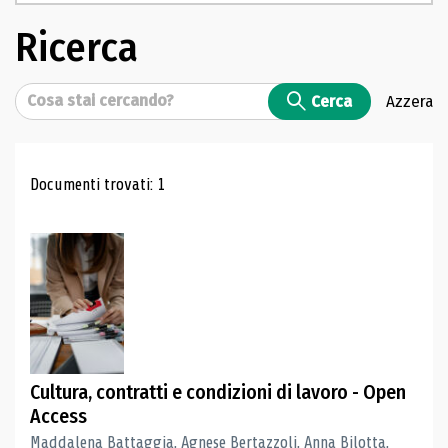
Ricerca
Cerca
Cerca
Azzera
Risultati di ricerca
Documenti trovati: 1
Cultura, contratti e condizioni di lavoro - Open
Access
Maddalena Battaggia, Agnese Bertazzoli, Anna Bilotta,