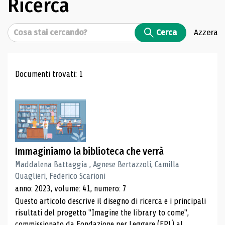
Ricerca
Cerca
Cerca
Azzera
Risultati di ricerca
Documenti trovati: 1
Immaginiamo la biblioteca che verrà
Maddalena Battaggia , Agnese Bertazzoli, Camilla
Quaglieri, Federico Scarioni
anno: 2023, volume: 41, numero: 7
Questo articolo descrive il disegno di ricerca e i principali
risultati del progetto "Imagine the library to come",
commissionato da Fondazione per Leggere (FPL) al