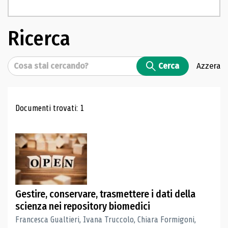
Ricerca
Cerca
Cerca
Azzera
Risultati di ricerca
Documenti trovati: 1
Gestire, conservare, trasmettere i dati della
scienza nei repository biomedici
Francesca Gualtieri, Ivana Truccolo, Chiara Formigoni,