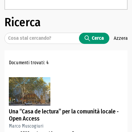
Ricerca
Cerca
Cerca
Azzera
Risultati di ricerca
Documenti trovati: 4
Una “Casa de lectura” per la comunità locale -
Open Access
Marco Muscogiuri