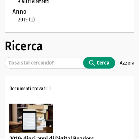
+ altri elementi
Anno
2019
(1)
Ricerca
Cerca
Cerca
Azzera
Risultati di ricerca
Documenti trovati: 1
2019: dieci anni di Digital Readers