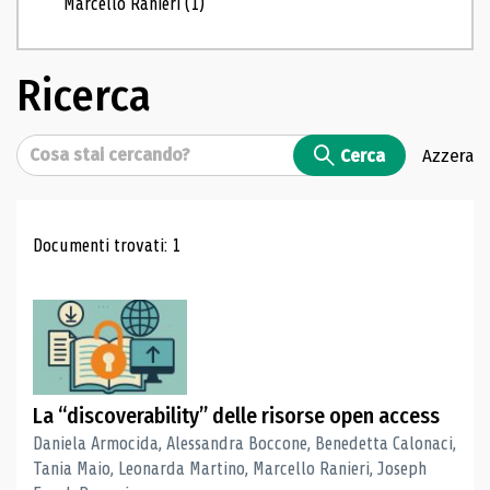
Marcello Ranieri
(1)
Ricerca
Cerca
Cerca
Azzera
Risultati di ricerca
Documenti trovati: 1
La “discoverability” delle risorse open access
Daniela Armocida, Alessandra Boccone, Benedetta Calonaci,
Tania Maio, Leonarda Martino, Marcello Ranieri, Joseph