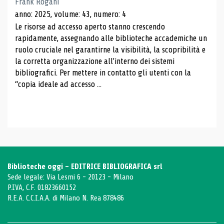
Frank Rogani
anno: 2025, volume: 43, numero: 4
Le risorse ad accesso aperto stanno crescendo
rapidamente, assegnando alle biblioteche accademiche un
ruolo cruciale nel garantirne la visibilità, la scopribilità e
la corretta organizzazione all'interno dei sistemi
bibliografici. Per mettere in contatto gli utenti con la
“copia ideale ad accesso ...
Biblioteche oggi - EDITRICE BIBLIOGRAFICA srl
Sede legale: Via Lesmi 6 - 20123 - Milano
P.IVA, C.F. 01823660152
R.E.A. C.C.I.A.A. di Milano N. Rea 878486