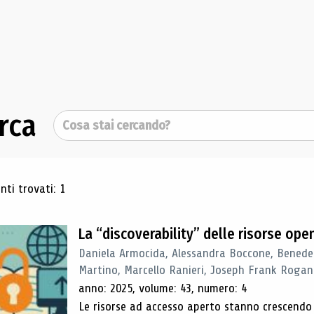
rca
Cerca
ultati di ricerca
ti trovati: 1
La “discoverability” delle risorse ope
Daniela Armocida, Alessandra Boccone, Benede
Martino, Marcello Ranieri, Joseph Frank Rogan
anno: 2025, volume: 43, numero: 4
Le risorse ad accesso aperto stanno crescend