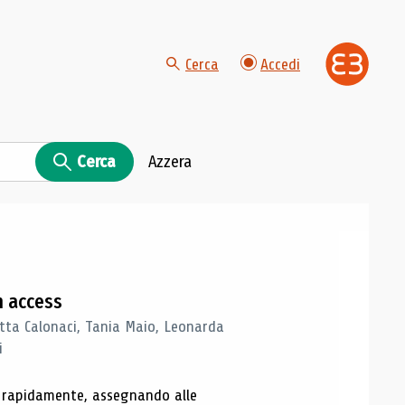
Cerca
Accedi
Cerca
Azzera
n access
tta Calonaci, Tania Maio, Leonarda
i
o rapidamente, assegnando alle