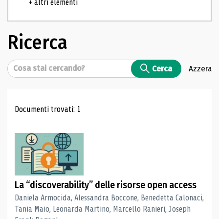
+ altri elementi
Ricerca
Cerca
Cerca
Azzera
Risultati di ricerca
Documenti trovati: 1
La “discoverability” delle risorse open access
Daniela Armocida, Alessandra Boccone, Benedetta Calonaci,
Tania Maio, Leonarda Martino, Marcello Ranieri, Joseph