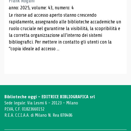
Frank Rogani
anno: 2025, volume: 43, numero: 4
Le risorse ad accesso aperto stanno crescendo
rapidamente, assegnando alle biblioteche accademiche un
ruolo cruciale nel garantirne la visibilità, la scopribilità e
la corretta organizzazione all'interno dei sistemi
bibliografici. Per mettere in contatto gli utenti con la
“copia ideale ad accesso ...
Biblioteche oggi - EDITRICE BIBLIOGRAFICA srl
Sede legale: Via Lesmi 6 - 20123 - Milano
P.IVA, C.F. 01823660152
R.E.A. C.C.I.A.A. di Milano N. Rea 878486