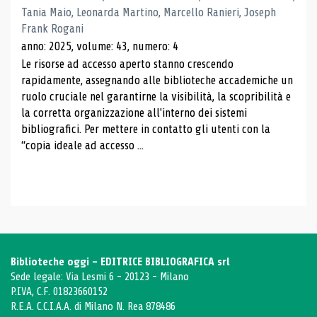
Tania Maio, Leonarda Martino, Marcello Ranieri, Joseph
Frank Rogani
anno: 2025, volume: 43, numero: 4
Le risorse ad accesso aperto stanno crescendo
rapidamente, assegnando alle biblioteche accademiche un
ruolo cruciale nel garantirne la visibilità, la scopribilità e
la corretta organizzazione all'interno dei sistemi
bibliografici. Per mettere in contatto gli utenti con la
“copia ideale ad accesso ...
Biblioteche oggi - EDITRICE BIBLIOGRAFICA srl
Sede legale: Via Lesmi 6 - 20123 - Milano
P.IVA, C.F. 01823660152
R.E.A. C.C.I.A.A. di Milano N. Rea 878486