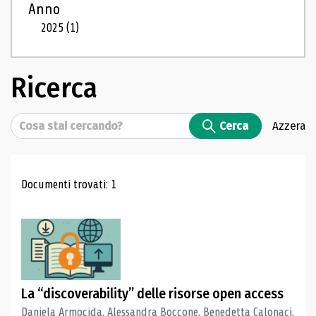
Anno
2025
(1)
Ricerca
Cerca
Cerca
Azzera
Risultati di ricerca
Documenti trovati: 1
La “discoverability” delle risorse open access
Daniela Armocida, Alessandra Boccone, Benedetta Calonaci,