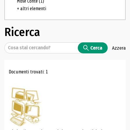
Mosé Conte
(1)
+ altri elementi
Ricerca
Cerca
Cerca
Azzera
Risultati di ricerca
Documenti trovati: 1