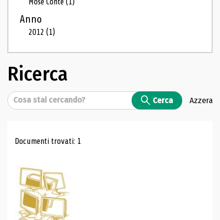
Mosé Conte
(1)
Anno
2012
(1)
Ricerca
Cerca
Cerca
Azzera
Risultati di ricerca
Documenti trovati: 1