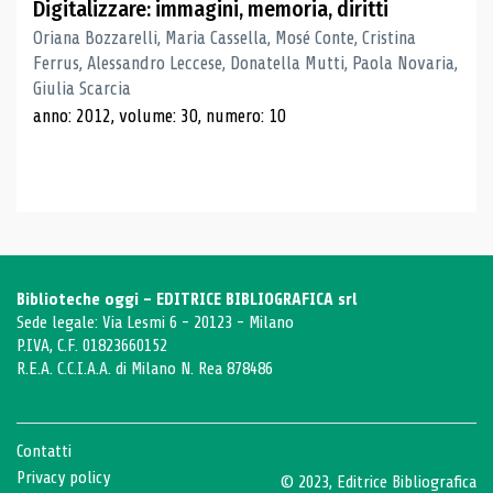
Digitalizzare: immagini, memoria, diritti
Oriana Bozzarelli, Maria Cassella, Mosé Conte, Cristina
Ferrus, Alessandro Leccese, Donatella Mutti, Paola Novaria,
Giulia Scarcia
anno: 2012, volume: 30, numero: 10
Biblioteche oggi - EDITRICE BIBLIOGRAFICA srl
Sede legale: Via Lesmi 6 - 20123 - Milano
P.IVA, C.F. 01823660152
R.E.A. C.C.I.A.A. di Milano N. Rea 878486
Contatti
Privacy policy
© 2023, Editrice Bibliografica