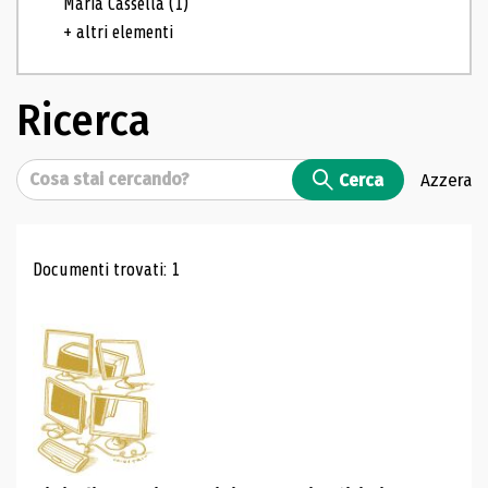
Maria Cassella
(1)
+ altri elementi
Ricerca
Cerca
Cerca
Azzera
Risultati di ricerca
Documenti trovati: 1