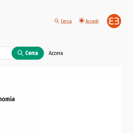
Cerca
Accedi
Cerca
Azzera
onomia