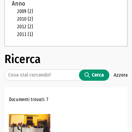
Anno
2009
(2)
2010
(2)
2012
(2)
2011
(1)
Ricerca
Cerca
Cerca
Azzera
Risultati di ricerca
Documenti trovati: 7